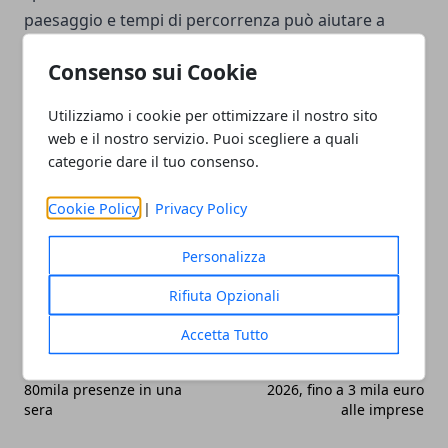
paesaggio e tempi di percorrenza può aiutare a
comprendere meglio le ragioni delle migrazioni,
Consenso sui Cookie
dalla ricerca di risorse ai cambiamenti ambientali,
fino all’apertura di nuove rotte commerciali.
Utilizziamo i cookie per ottimizzare il nostro sito
web e il nostro servizio. Puoi scegliere a quali
categorie dare il tuo consenso.
Cookie Policy
|
Privacy Policy
Facebook
Twitter
Whatsapp
Personalizza
Rifiuta Opzionali
Accetta Tutto
Articolo Precedente
Articolo Successivo
Notte dei Musei a Roma,
Fondo Screening-DAE
80mila presenze in una
2026, fino a 3 mila euro
sera
alle imprese