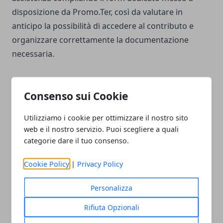
disposizione da Promo.Ter, così da valutare in
anticipo la possibilità di accedere al contributo e
organizzare correttamente la documentazione
necessaria.
Consenso sui Cookie
Utilizziamo i cookie per ottimizzare il nostro sito
Facebook
Twitter
Whatsapp
web e il nostro servizio. Puoi scegliere a quali
categorie dare il tuo consenso.
Cookie Policy
|
Privacy Policy
Articolo Precedente
Articolo Successivo
Sapienza, nuovo metodo
Roma, colpo allo spaccio
Personalizza
per tracciare le migrazioni
tra auto, parchi e case
antiche
della droga
Rifiuta Opzionali