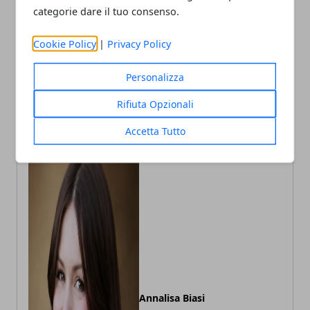
categorie dare il tuo consenso.
Cookie Policy
|
Privacy Policy
Articolo Precedente
Articolo Successivo
Personalizza
Roma, 11,5 chili di cocaina
Roma, controlli a
a Ponte di Nona: arrestato
Trastevere: un arresto e
Rifiuta Opzionali
41enne
multe per 20mila euro
Accetta Tutto
Annalisa Biasi