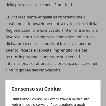
della presenza laziale negli Stati Uniti.
La vicepresidente Angelilli ha ricordato che il
sostegno all’innovazione rientra tra le priorità della
Regione Lazio, che ha investito 140 milioni di euro a
favore di startup e imprese innovative. L’obiettivo
dichiarato è creare condizioni favorevoli perché
talento, ricerca e capacità imprenditoriale del
territorio possano competere sui mercati
internazionali e rafforzare la presenza del Lazio nei
circuiti globali dell’innovazione.
Consenso sui Cookie
Utilizziamo i cookie per ottimizzare il nostro sito
Facebook
Twitter
Whatsapp
web e il nostro servizio. Puoi scegliere a quali