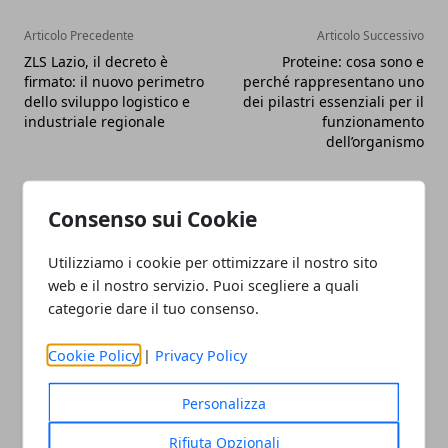
Articolo Precedente
Articolo Successivo
ZLS Lazio, il decreto è
Proteine: cosa sono e
firmato: il nuovo perimetro
perché rappresentano uno
dello sviluppo logistico e
dei pilastri essenziali per il
industriale regionale
funzionamento
dell’organismo
Consenso sui Cookie
Utilizziamo i cookie per ottimizzare il nostro sito
web e il nostro servizio. Puoi scegliere a quali
Redazione
categorie dare il tuo consenso.
Cookie Policy
|
Privacy Policy
Personalizza
Rifiuta Opzionali