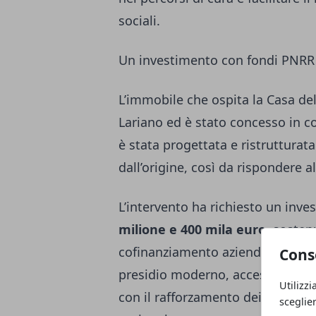
sociali.
Un investimento con fondi PNRR
L’immobile che ospita la Casa de
Lariano ed è stato concesso in c
è stata progettata e ristrutturat
dall’origine, così da rispondere a
L’intervento ha richiesto un inv
milione e 400 mila euro
, sosten
cofinanziamento aziendale. Le ri
Cons
presidio moderno, accessibile e or
Utilizzi
con il rafforzamento dei servizi 
sceglie