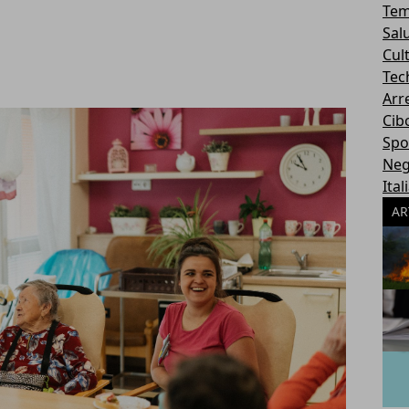
Tem
Sal
Cul
Tec
Arr
Cib
Spo
Neg
Ital
AR