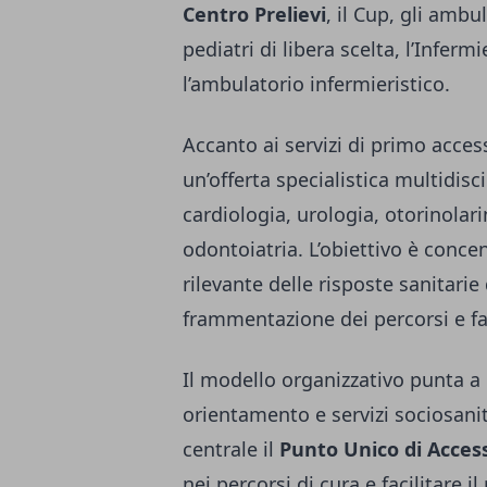
Centro Prelievi
, il Cup, gli ambu
pediatri di libera scelta, l’Infer
l’ambulatorio infermieristico.
Accanto ai servizi di primo acce
un’offerta specialistica multidisc
cardiologia, urologia, otorinolar
odontoiatria. L’obiettivo è conce
rilevante delle risposte sanitarie
frammentazione dei percorsi e fa
Il modello organizzativo punta a 
orientamento e servizi sociosani
centrale il
Punto Unico di Acces
nei percorsi di cura e facilitare i