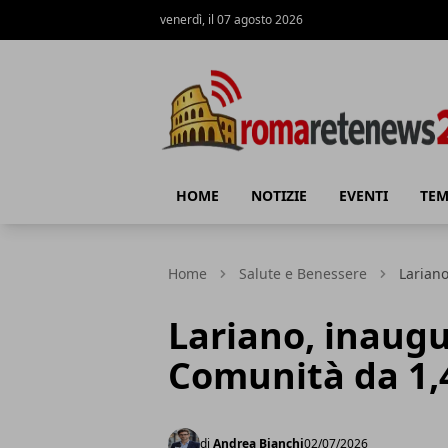
venerdì, il 07 agosto 2026
Roma Rete News 24
HOME
NOTIZIE
EVENTI
TEM
Home
Salute e Benessere
Lariano
Lariano, inaugu
Comunità da 1,4
di
Andrea Bianchi
02/07/2026