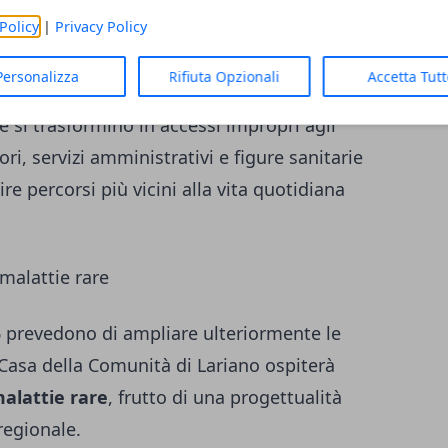
Policy
|
Privacy Policy
aggio rilevante per l’area dei Castelli
Personalizza
Rifiuta Opzionali
Accetta Tut
tenza territoriale richiede strutture capaci
e si trasformino in accessi impropri agli
ri, servizi amministrativi e figure sanitarie
re percorsi più vicini alla vita quotidiana
 malattie rare
 prevedono di ampliare ulteriormente le
a Casa della Comunità di Lariano ospiterà
malattie rare
, frutto di una progettualità
regionale.