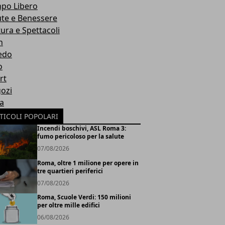
po Libero
ute e Benessere
tura e Spettacoli
h
edo
o
rt
ozi
ia
TICOLI POPOLARI
Incendi boschivi, ASL Roma 3:
fumo pericoloso per la salute
07/08/2026
Roma, oltre 1 milione per opere in
tre quartieri periferici
07/08/2026
Roma, Scuole Verdi: 150 milioni
per oltre mille edifici
06/08/2026