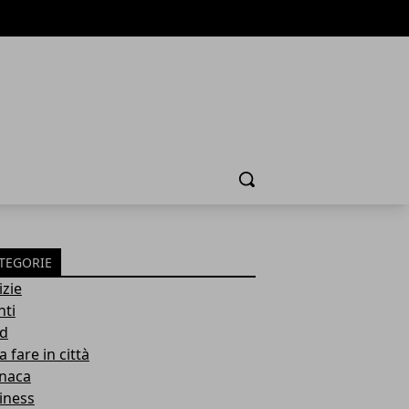
Cerca
TEGORIE
izie
nti
d
 fare in città
naca
iness