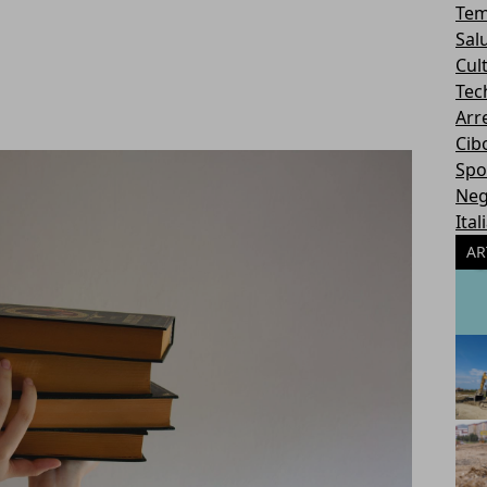
Tem
Sal
Cul
Tec
Arr
Cib
Spo
Neg
Ital
AR