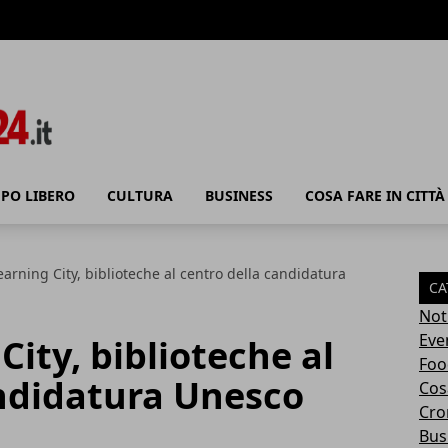
PO LIBERO
CULTURA
BUSINESS
COSA FARE IN CITTÀ
arning City, biblioteche al centro della candidatura
CA
Not
Eve
ity, biblioteche al
Foo
andidatura Unesco
Cosa
Cro
Bus