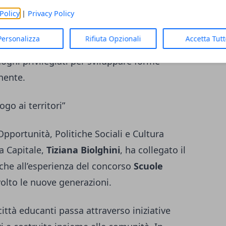
oscenza rappresentano elementi decisivi per
Policy
|
Privacy Policy
ecipazione. L’obiettivo indicato dall’Ente è
Personalizza
Rifiuta Opzionali
Accetta Tut
ad ambiti e destinatari specifici, partendo
oghi privilegiati per sviluppare forme
nente.
ogo ai territori”
Opportunità, Politiche Sociali e Cultura
a Capitale,
Tiziana Biolghini
, ha collegato il
nche all’esperienza del concorso
Scuole
volto le nuove generazioni.
città educanti passa attraverso iniziative