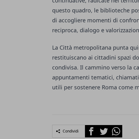
continuative, radicate nei territo
questo quadro, le biblioteche pos
di accogliere momenti di confron
reciproca, dialogo e valorizzazion
La Città metropolitana punta quin
restituiscano ai cittadini spazi d
condivisa. Il cammino verso la c
appuntamenti tematici, chiamati 
utili per sostenere Roma come m
Facebook
Twitter
Whatsapp
Condividi