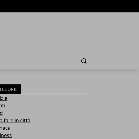
Cerca
TEGORIE
izie
nti
d
 fare in città
naca
iness