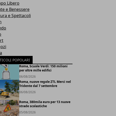
po Libero
ute e Benessere
tura e Spettacoli
h
edo
o
rt
ozi
ia
TICOLI POPOLARI
Roma, Scuole Verdi: 150 milioni
per oltre mille edifici
06/08/2026
Roma, nuove regole ZTL Merci nel
Tridente dal 7 settembre
06/08/2026
Roma, 380mila euro per 13 nuove
strade scolastiche
05/08/2026