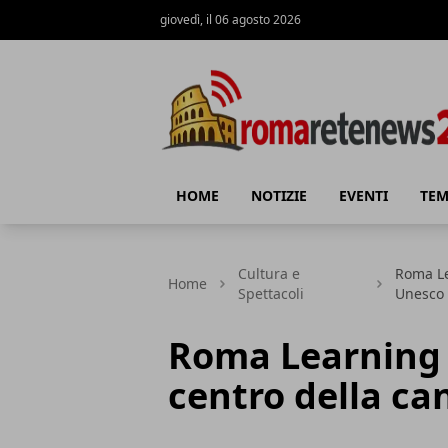
giovedì, il 06 agosto 2026
Roma Rete News 24
HOME
NOTIZIE
EVENTI
TEM
Cultura e
Roma Le
Home
Spettacoli
Unesco
Roma Learning C
centro della c