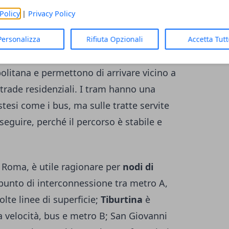
distinguere tra copertura e velocità. La
Policy
|
Privacy Policy
do partenza e destinazione si trovano
a il traffico e garantisce tempi più
Personalizza
Rifiuta Opzionali
Accetta Tut
, coprono molte più zone, raggiungono
politana e permettono di arrivare vicino a
strade residenziali. I tram hanno una
tesi come i bus, ma sulle tratte servite
seguire, perché il percorso è stabile e
a Roma, è utile ragionare per
nodi di
e punto di interconnessione tra metro A,
lte linee di superficie;
Tiburtina
è
ta velocità, bus e metro B; San Giovanni