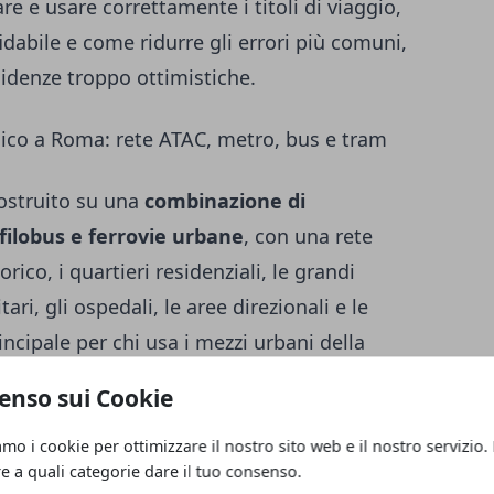
re e usare correttamente i titoli di viaggio,
idabile e come ridurre gli errori più comuni,
cidenze troppo ottimistiche.
lico a Roma: rete ATAC, metro, bus e tram
ostruito su una
combinazione di
filobus e ferrovie urbane
, con una rete
rico, i quartieri residenziali, le grandi
itari, gli ospedali, le aree direzionali e le
incipale per chi usa i mezzi urbani della
svolge un ruolo importante nella
enso sui Cookie
ssi, aggiornamenti e servizi collegati alla
amo i cookie per ottimizzare il nostro sito web e il nostro servizio.
re a quali categorie dare il tuo consenso.