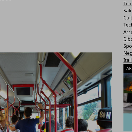
Tem
Sal
Cul
Tec
Arr
Cib
Spo
Neg
Ital
AR