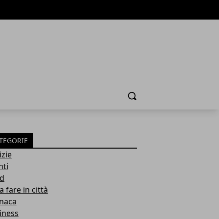
Cerca
TEGORIE
izie
nti
d
 fare in città
naca
iness