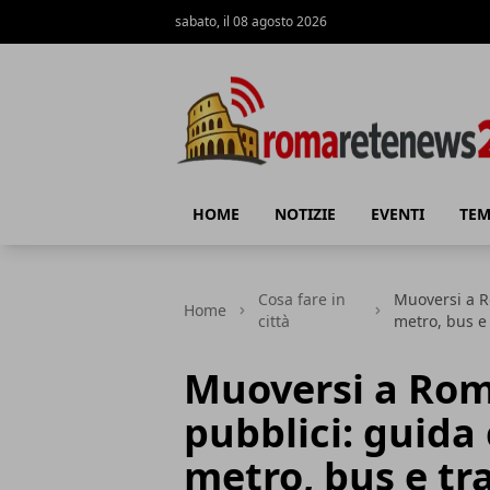
sabato, il 08 agosto 2026
Roma Rete News 24
HOME
NOTIZIE
EVENTI
TEM
Cosa fare in
Muoversi a R
Home
città
metro, bus e
Muoversi a Rom
pubblici: guida
metro, bus e t