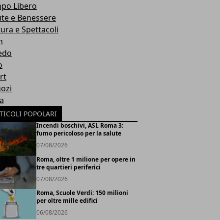
po Libero
ute e Benessere
tura e Spettacoli
h
edo
o
rt
ozi
ia
TICOLI POPOLARI
Incendi boschivi, ASL Roma 3:
fumo pericoloso per la salute
07/08/2026
Roma, oltre 1 milione per opere in
tre quartieri periferici
07/08/2026
Roma, Scuole Verdi: 150 milioni
per oltre mille edifici
06/08/2026