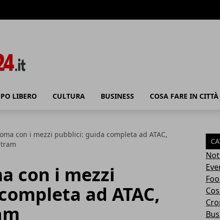
PO LIBERO
CULTURA
BUSINESS
COSA FARE IN CITTÀ
oma con i mezzi pubblici: guida completa ad ATAC,
CA
 tram
Not
Eve
a con i mezzi
Foo
 completa ad ATAC,
Cosa
Cro
ram
Bus