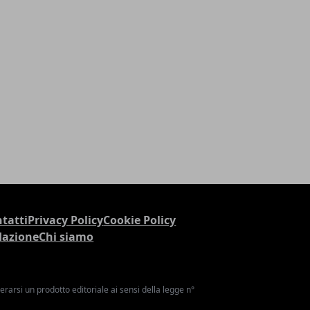
tatti
Privacy Policy
Cookie Policy
dazione
Chi siamo
arsi un prodotto editoriale ai sensi della legge n°