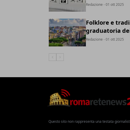
Redazione
- 01 ott 2025
Folklore e tradi
graduatoria dei 
Redazione
- 01 ott 2025
Articolo Precedente
Articolo Successivo
Questo sito non rappresenta una testata giornalist