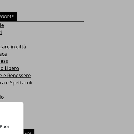
EGORIE
ie
i
fare in città
aca
ness
o Libero
e e Benessere
ra e Spettacoli
do
t
zi
 Puoi
ICOLI POPOLARI