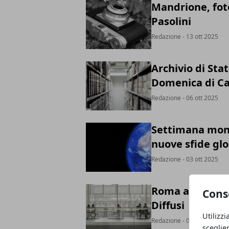
Mandrione, foto
Pasolini
Redazione
- 13 ott 2025
Archivio di Stat
Domenica di Ca
Redazione
- 06 ott 2025
Settimana mond
nuove sfide glo
Redazione
- 03 ott 2025
Roma apre le po
Cons
Diffusi
Utilizzi
Redazione
- 03 ott 2025
sceglie