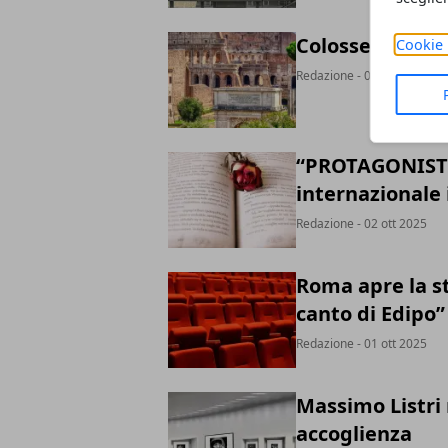
Colosseo di Roma
Cookie 
Redazione
- 02 ott 2025
“PROTAGONISTE”
internazionale
Redazione
- 02 ott 2025
Roma apre la st
canto di Edipo”
Redazione
- 01 ott 2025
Massimo Listri 
accoglienza