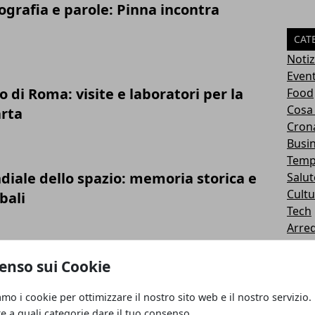
grafia e parole: Pinna incontra
CAT
Notiz
Event
o di Roma: visite e laboratori per la
Food
Cosa 
rta
Cron
Busi
Temp
iale dello spazio: memoria storica e
Salut
Cultu
bali
Tech
Arre
Cibo
rte ai suoi tesori nascosti con Musei
Spor
enso sui Cookie
Nego
Italia
amo i cookie per ottimizzare il nostro sito web e il nostro servizio.
re a quali categorie dare il tuo consenso.
ART