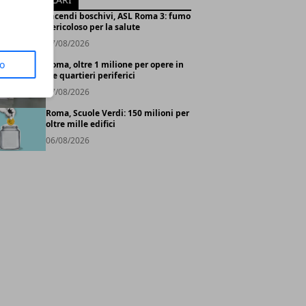
Incendi boschivi, ASL Roma 3: fumo
pericoloso per la salute
07/08/2026
to
Roma, oltre 1 milione per opere in
tre quartieri periferici
07/08/2026
Roma, Scuole Verdi: 150 milioni per
oltre mille edifici
06/08/2026