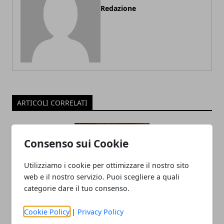
Redazione
ARTICOLI CORRELATI
Consenso sui Cookie
Utilizziamo i cookie per ottimizzare il nostro sito
web e il nostro servizio. Puoi scegliere a quali
categorie dare il tuo consenso.
Al lupo, al lupo! Esopo rivive al Teatro
Cookie Policy
|
Privacy Policy