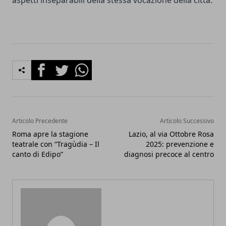
aspetti inseparabili della stessa vocazione della città.
Facebook
Twitter
Whatsapp
Articolo Precedente
Articolo Successivo
Roma apre la stagione
Lazio, al via Ottobre Rosa
teatrale con “Tragùdia – Il
2025: prevenzione e
canto di Edipo”
diagnosi precoce al centro