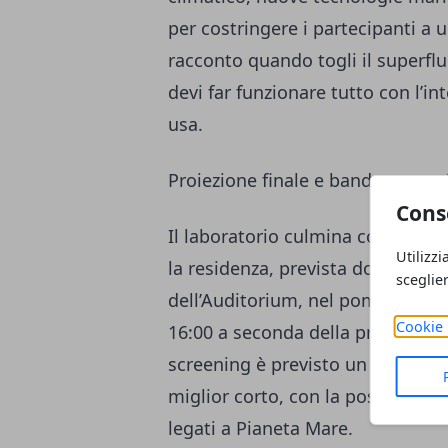
per costringere i partecipanti a
racconto quando togli il superflu
devi far funzionare tutto con l’int
usa.
Proiezione finale e bando: come 
Cons
Il laboratorio culmina con la proi
Utilizzi
la residenza, prevista domenica 
sceglie
dell’Auditorium, nel pomeriggio (l’
Cookie 
16:00 a seconda della programma
screening è previsto un confront
miglior corto, con la possibilità d
legati a Pianeta Mare.