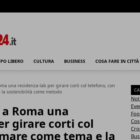
PO LIBERO
CULTURA
BUSINESS
COSA FARE IN CITTÀ
ma una residenza-lab per girare corti col telefono, con
CA
 la sostenibilità come metodo
Not
Eve
: a Roma una
Foo
r girare corti col
Cosa
Cro
l mare come tema e la
Bus