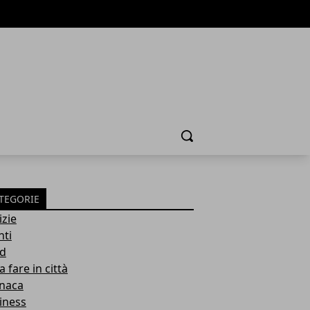
Cerca
TEGORIE
izie
nti
d
 fare in città
naca
iness