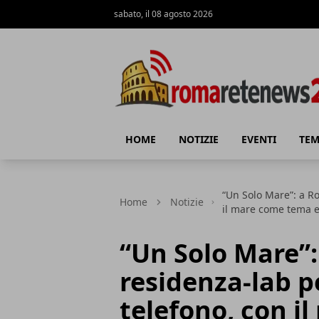
sabato, il 08 agosto 2026
Roma Rete News 24
HOME
NOTIZIE
EVENTI
TEM
“Un Solo Mare”: a Ro
Home
Notizie
il mare come tema e
“Un Solo Mare”
residenza-lab pe
telefono, con i