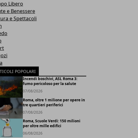
po Libero
ute e Benessere
tura e Spettacoli
h
edo
o
rt
ozi
ia
TICOLI POPOLARI
Incendi boschivi, ASL Roma 3:
fumo pericoloso per la salute
07/08/2026
Roma, oltre 1 milione per opere in
tre quartieri periferici
07/08/2026
Roma, Scuole Verdi: 150 milioni
per oltre mille edifici
06/08/2026