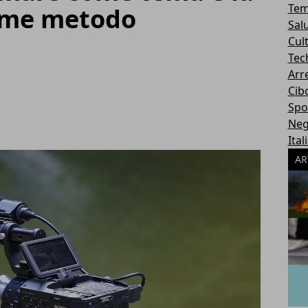
Tem
come metodo
Sal
Cul
Tec
Arr
Cib
Spo
Neg
Ital
AR