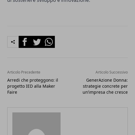
di sostenere sviluppo e innovazione.
Facebook
Twitter
Whatsapp
Articolo Precedente
Articolo Successivo
Arredi che proteggono: il
GenerAzione Donna:
progetto IED alla Maker
strategie concrete per
Faire
un’impresa che cresce