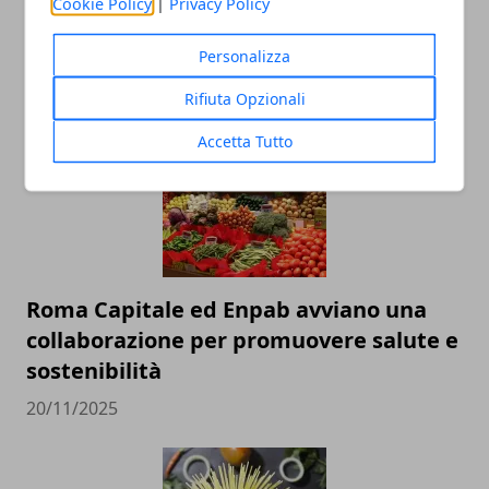
storico romano con una mostra che
Cookie Policy
|
Privacy Policy
attraversa cinque secoli di arte
Personalizza
25/11/2025
Rifiuta Opzionali
Accetta Tutto
Roma Capitale ed Enpab avviano una
collaborazione per promuovere salute e
sostenibilità
20/11/2025