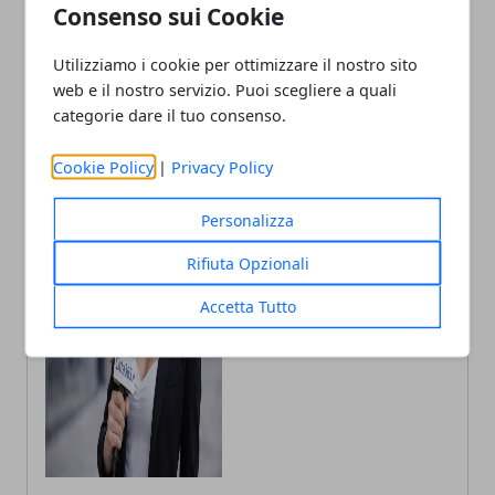
Consenso sui Cookie
focus su Asl Viterbo e
oltre 80 artisti a Piazza del
Latina
Popolo
Utilizziamo i cookie per ottimizzare il nostro sito
web e il nostro servizio. Puoi scegliere a quali
categorie dare il tuo consenso.
Cookie Policy
|
Privacy Policy
Personalizza
Fabiana Fissore
Fabiana Fissore è web editor e
Rifiuta Opzionali
creator di contenuti dedicati a
lifestyle urbano ed eventi locali.
Accetta Tutto
Racconta la città con uno stile fresco
e coinvolgente, a stretto contatto con
il territorio.