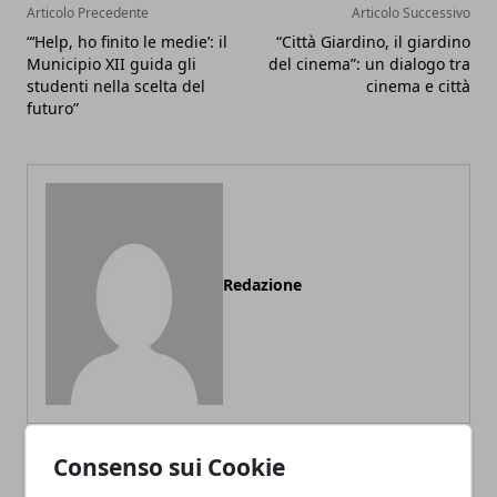
Articolo Precedente
Articolo Successivo
“‘Help, ho finito le medie’: il
“Città Giardino, il giardino
Municipio XII guida gli
del cinema”: un dialogo tra
studenti nella scelta del
cinema e città
futuro”
Redazione
Consenso sui Cookie
ARTICOLI CORRELATI