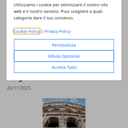
Utilizziamo i cookie per ottimizzare il nostro sito
web e il nostro servizio. Puoi scegliere a quali
categorie dare il tuo consenso.
Cookie Policy
|
Privacy Policy
Personalizza
Rifiuta Opzionali
I romani abbandonano il Centro storico:
Accetta Tutto
la nuova indagine di Confcommercio
fotografa il cambiamento
26/11/2025