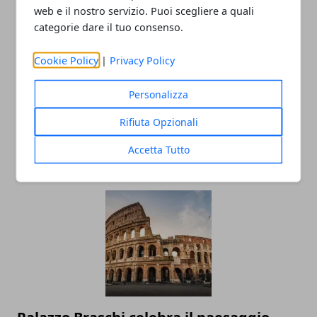
web e il nostro servizio. Puoi scegliere a quali
categorie dare il tuo consenso.
Cookie Policy
|
Privacy Policy
Personalizza
Il Consiglio regionale approva la legge
di armonizzazione con gli impegni
Rifiuta Opzionali
Stato-Regioni
Accetta Tutto
26/11/2025