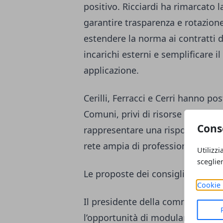
positivo. Ricciardi ha rimarcato la
garantire trasparenza e rotazione 
estendere la norma ai contratti di
incarichi esterni e semplificare i
applicazione.
Cerilli, Ferracci e Cerri hanno pos
Comuni, privi di risorse interne q
Cons
rappresentare una risposta conc
rete ampia di professionisti cui a
Utilizzi
sceglie
Le proposte dei consiglieri regio
Cookie 
Il presidente della commissione
l’opportunità di modulare i limiti