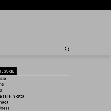
Cerca
TEGORIE
izie
nti
d
 fare in città
naca
iness