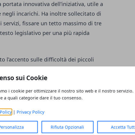
 portata innovativa dell’iniziativa, utile a
negli incarichi. Ha inoltre sollecitato di
 servizi, fissare un tetto massimo di tre
l testo legislativo per una più rapida
to l’accento sulle difficoltà dei piccoli
ualificate, per i quali la legge potrebbe
enso sui Cookie
reta. Hanno richiesto più formazione e una
ttingere.
amo i cookie per ottimizzare il nostro sito web e il nostro servizio.
re a quali categorie dare il tuo consenso.
nali
Policy
|
Privacy Policy
, Cosmo Mitrano, ha sottolineato
Personalizza
Rifiuta Opzionali
Accetta Tut
 agli incarichi sulla base degli importi e ha