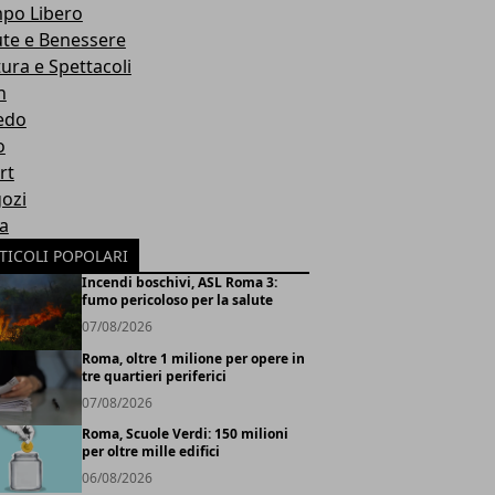
po Libero
ute e Benessere
tura e Spettacoli
h
edo
o
rt
ozi
ia
TICOLI POPOLARI
Incendi boschivi, ASL Roma 3:
fumo pericoloso per la salute
07/08/2026
Roma, oltre 1 milione per opere in
tre quartieri periferici
07/08/2026
Roma, Scuole Verdi: 150 milioni
per oltre mille edifici
06/08/2026