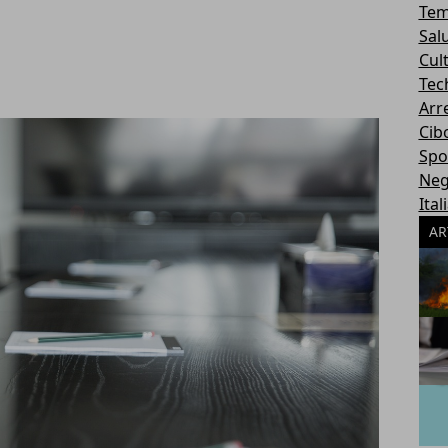
Tem
Sal
Cul
Tec
Arr
Cib
Spo
Neg
Ital
AR