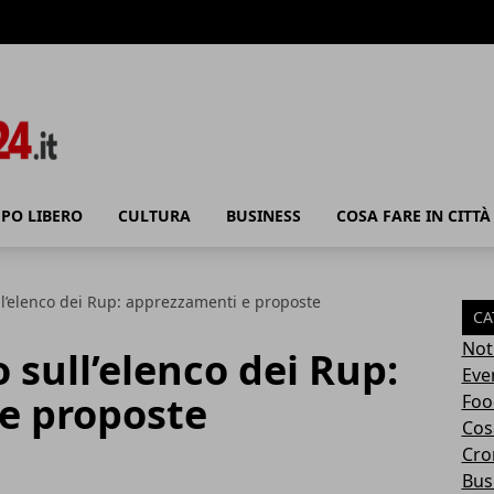
PO LIBERO
CULTURA
BUSINESS
COSA FARE IN CITTÀ
ll’elenco dei Rup: apprezzamenti e proposte
CA
Not
 sull’elenco dei Rup:
Eve
e proposte
Foo
Cosa
Cro
Bus