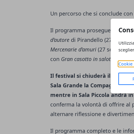
Un percorso che si conclude con
Cons
Il programma prosegue con appu
d’autore
di Pirandello (27 e 28 se
Utilizzi
Mercenarie d’amuri
(27 settembre
sceglie
con
Gran casotto in salotto
(1° e 2
Cookie 
Il festival si chiuderà il 4 e 5
Sala Grande la Compagnia Orsi
mentre in Sala Piccola andrà i
conferma la volontà di offrire al
alternare riflessione e divertime
Il programma completo e le infor