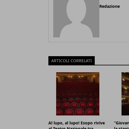
Redazione
ARTICOLI CORRELATI
Al lupo, al lupo! Esopo rivive
“Giovan
al Teatro Nazionale tra
la stag