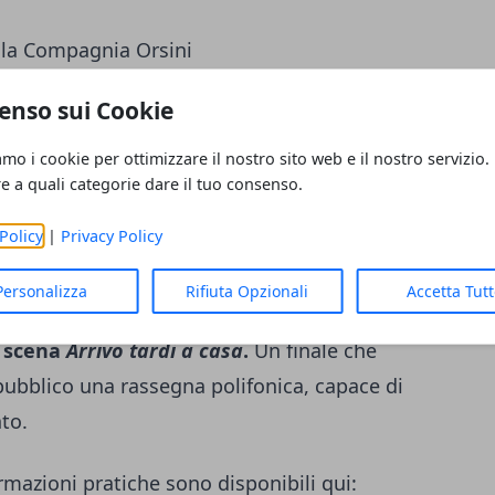
 la Compagnia Orsini
enso sui Cookie
ntamenti di rilievo:
Sei personaggi in cerca
ttembre in Sala Grande),
Carcarazze |
amo i cookie per ottimizzare il nostro sito web e il nostro servizio.
) e
Mosche
(30 settembre). Ottobre debutta
re a quali categorie dare il tuo consenso.
 ottobre), seguito da
Il Re Muore
(3 ottobre).
Policy
|
Privacy Policy
 ottobre con un doppio appuntamento: in
Personalizza
Rifiuta Opzionali
Accetta Tut
ni proporrà
Il Cuore debole di Antonio
,
n scena
Arrivo tardi a casa
.
Un finale che
 pubblico una rassegna polifonica, capace di
nto.
mazioni pratiche sono disponibili qui: