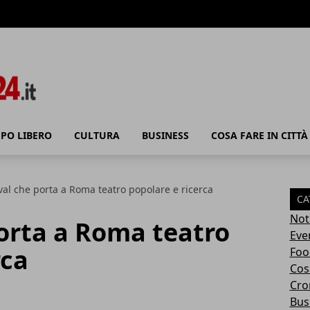
PO LIBERO
CULTURA
BUSINESS
COSA FARE IN CITTÀ
tival che porta a Roma teatro popolare e ricerca
CA
Not
porta a Roma teatro
Eve
rca
Foo
Cosa
Cro
Bus