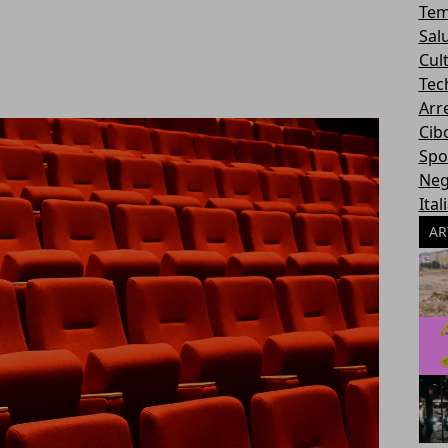
Tem
Sal
Cul
Tec
Arr
Cib
Spo
Neg
Ital
AR