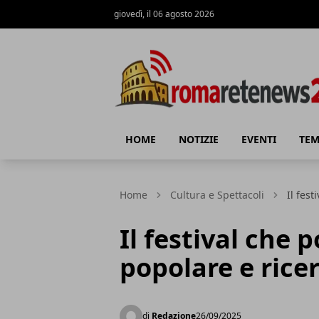
giovedì, il 06 agosto 2026
Roma Rete News 24
HOME
NOTIZIE
EVENTI
TEM
Home
Cultura e Spettacoli
Il fes
Il festival che 
popolare e rice
di
Redazione
26/09/2025