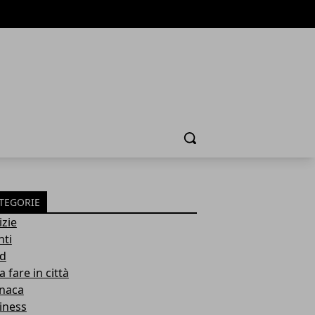
Cerca
TEGORIE
izie
nti
d
 fare in città
naca
iness