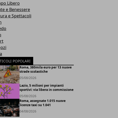
po Libero
ute e Benessere
tura e Spettacoli
h
edo
o
rt
ozi
ia
TICOLI POPOLARI
Roma, 380mila euro per 13 nuove
strade scolastiche
05/08/2026
Lazio, 5 milioni per impianti
sportivi: via libera in commissione
05/08/2026
Roma, assegnate 1.015 nuove
licenze taxi su 1.041
04/08/2026