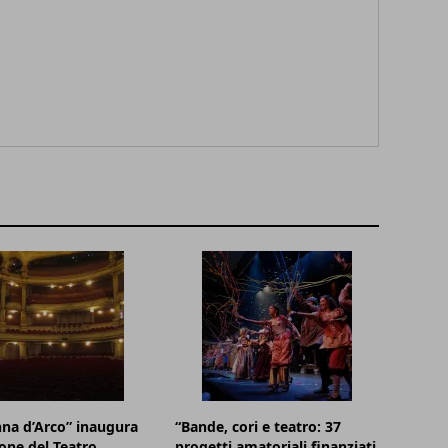
na d’Arco” inaugura
“Bande, cori e teatro: 37
ione del Teatro
progetti amatoriali finanziati