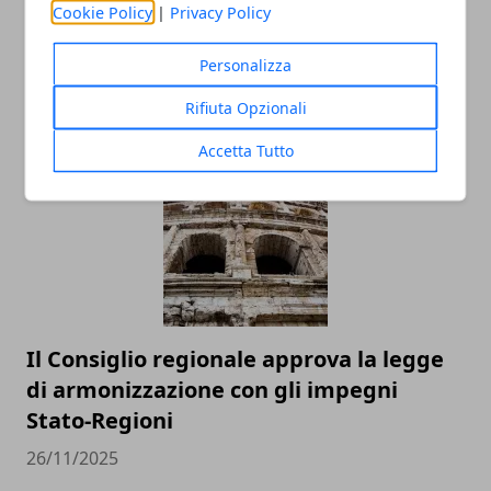
Cookie Policy
|
Privacy Policy
I romani abbandonano il Centro storico:
la nuova indagine di Confcommercio
Personalizza
fotografa il cambiamento
Rifiuta Opzionali
26/11/2025
Accetta Tutto
Il Consiglio regionale approva la legge
di armonizzazione con gli impegni
Stato-Regioni
26/11/2025