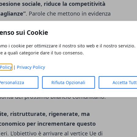
 coesione sociale, riduce la competitività
aglianze”
. Parole che mettono in evidenza
 confinato al tema del welfare ma ormai
enso sui Cookie
lità urbana ed europea.
amo i cookie per ottimizzare il nostro sito web e il nostro servizio.
re a quali categorie dare il tuo consenso.
ome sia necessaria una strategia
Policy
|
Privacy Policy
ratta di una
“emergenza comune che
Personalizza
Rifiuta Opzionali
Accetta Tut
questo motivo i sindaci chiedono che la casa
priorità del prossimo bilancio comunitario.
te, ristrutturate, rigenerate, ma
economico per incrementare questo
eri. L’obiettivo è arrivare al vertice Ue di