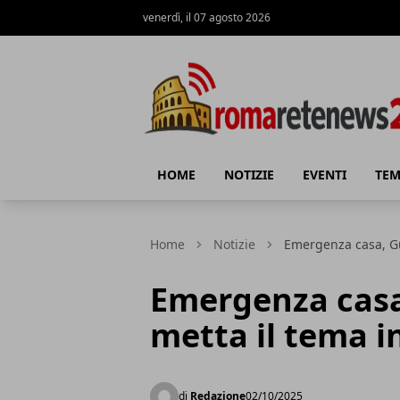
venerdì, il 07 agosto 2026
Roma Rete News 24
HOME
NOTIZIE
EVENTI
TEM
Home
Notizie
Emergenza casa, Gua
Emergenza casa,
metta il tema i
di
Redazione
02/10/2025