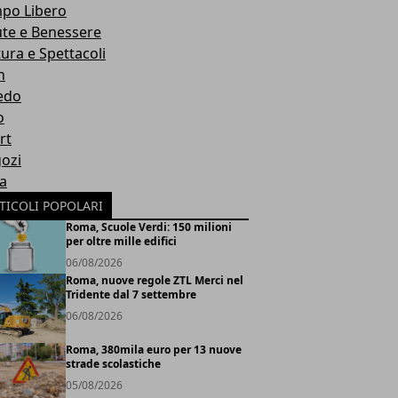
po Libero
ute e Benessere
tura e Spettacoli
h
edo
o
rt
ozi
ia
TICOLI POPOLARI
Roma, Scuole Verdi: 150 milioni
per oltre mille edifici
06/08/2026
Roma, nuove regole ZTL Merci nel
Tridente dal 7 settembre
06/08/2026
Roma, 380mila euro per 13 nuove
strade scolastiche
05/08/2026