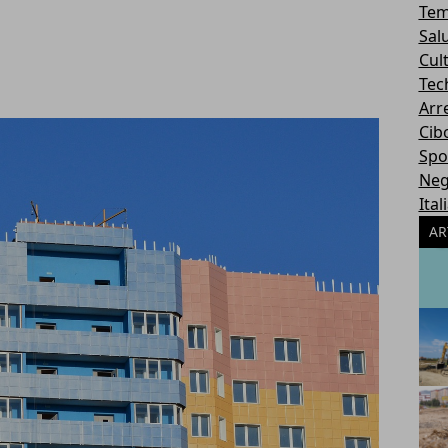
Tem
Sal
Cul
Tec
Arr
Cib
Spo
Neg
Ital
AR