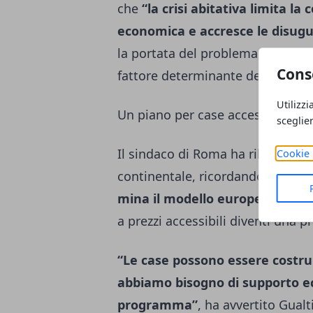
che
“la crisi abitativa limita la
economica e accresce le disugu
la portata del problema, non più
Cons
fattore determinante della stabi
Utilizzi
Un piano per case accessibili
sceglie
Il sindaco di Roma ha ribadito c
Cookie 
continentale, ricordando che si t
mina il modello europeo”
. Per 
a prezzi accessibili diventi una 
“Le case possono essere costrui
abbiamo bisogno di supporto 
programma”
, ha avvertito Gualti