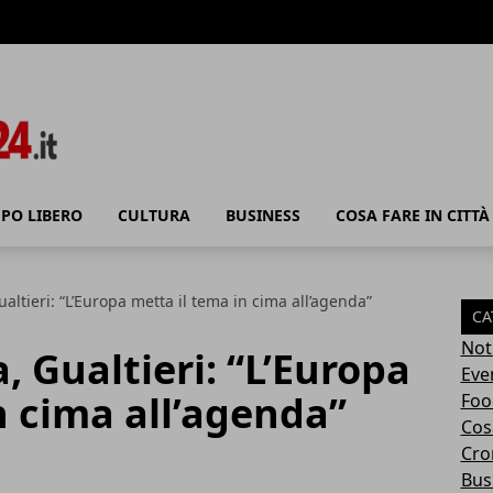
PO LIBERO
CULTURA
BUSINESS
COSA FARE IN CITTÀ
ltieri: “L’Europa metta il tema in cima all’agenda”
CA
Not
 Gualtieri: “L’Europa
Eve
n cima all’agenda”
Foo
Cosa
Cro
Bus