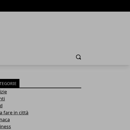
Cerca
TEGORIE
izie
nti
d
 fare in città
naca
iness