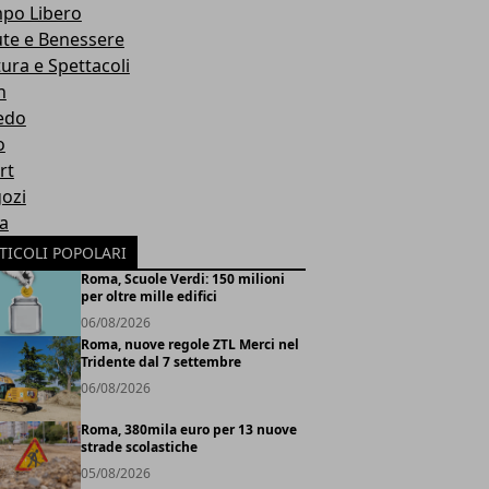
po Libero
ute e Benessere
tura e Spettacoli
h
edo
o
rt
ozi
ia
TICOLI POPOLARI
Roma, Scuole Verdi: 150 milioni
per oltre mille edifici
06/08/2026
Roma, nuove regole ZTL Merci nel
Tridente dal 7 settembre
06/08/2026
Roma, 380mila euro per 13 nuove
strade scolastiche
05/08/2026