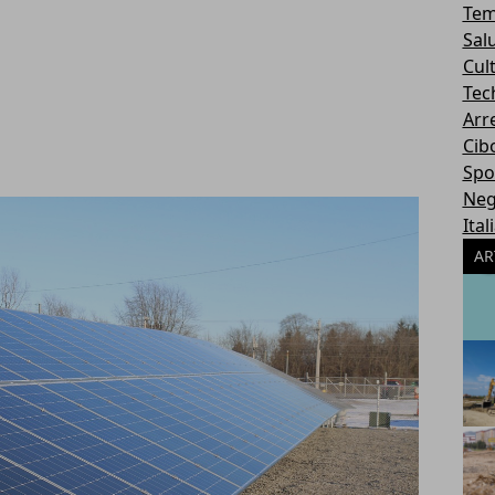
Tem
Sal
Cul
Tec
Arr
Cib
Spo
Neg
Ital
AR