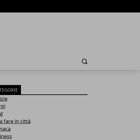
Cerca
TEGORIE
izie
nti
d
 fare in città
naca
iness