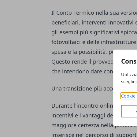
Il Conto Termico nella sua versio
beneficiari, interventi innovativ
gli esempi più significativi spicc
fotovoltaici e delle infrastrutture 
spesa e la possibilità, per alcuni 
Cons
Questo rende il provvedimento p
che intendono dare concretezza 
Utilizzi
sceglie
Una transizione più accessibile
Cookie 
Durante l’incontro online verrann
incentivi e i vantaggi della form
maggiore certezza nella pianificazi
inserisce nel percorso di suppor