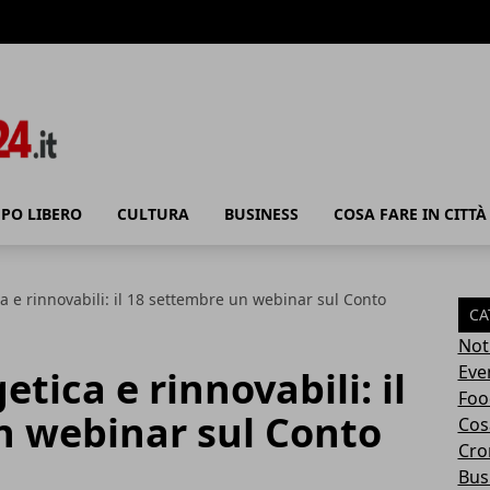
PO LIBERO
CULTURA
BUSINESS
COSA FARE IN CITTÀ
ca e rinnovabili: il 18 settembre un webinar sul Conto
CA
Not
Eve
etica e rinnovabili: il
Foo
n webinar sul Conto
Cosa
Cro
Bus