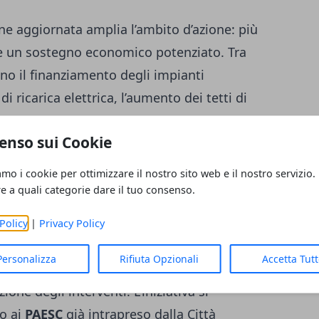
ne aggiornata amplia l’ambito d’azione: più
i e un sostegno economico potenziato. Tra
ano il finanziamento degli impianti
di ricarica elettrica, l’aumento dei tetti di
progetti, di coprire integralmente i costi.
enso sui Cookie
articolarmente interessante per i Comuni
ai propri
piani energetici e climatici
.
amo i cookie per ottimizzare il nostro sito web e il nostro servizio.
re a quali categorie dare il tuo consenso.
Policy
|
Privacy Policy
o illustrate le modalità di accesso agli
Personalizza
Rifiuta Opzionali
Accetta Tut
ula a prenotazione, pensata per garantire
one degli interventi. L’iniziativa si
to ai
PAESC
già intrapreso dalla Città