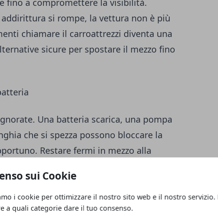
e fino a compromettere la visibilità.
 addirittura si rompe, la vettura non è più
enti chiamare il carroattrezzi diventa una
ternative sicure per spostare il mezzo fino
batteria
ignorate. Una batteria scarica, una pompa
nghia che si spezza possono bloccare la
rtuno. Restare fermi in mezzo alla
richiede tempestività. In queste situazioni,
enso sui Cookie
zi
è fondamentale: consente di ridurre i
damente a condizioni di sicurezza,
amo i cookie per ottimizzare il nostro sito web e il nostro servizio.
re a quali categorie dare il tuo consenso.
 trafficate o poco illuminate.