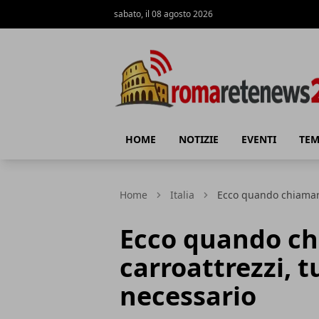
sabato, il 08 agosto 2026
Roma Rete News 24
HOME
NOTIZIE
EVENTI
TEM
Home
Italia
Ecco quando chiamare i
Ecco quando ch
carroattrezzi, tu
necessario