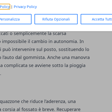
Policy
|
Privacy Policy
cambio
Personalizza
Rifiuta Opzionali
Accetta Tut
roblema banale, ma non sempre lo è.
occati o semplicemente la scarsa
o impossibile il cambio in autonomia. In
zi può intervenire sul posto, sostituendo lo
 l’auto dal gommista. Anche una manovra
 complicata se avviene sotto la pioggia
.
quazzone che riduce l’aderenza, una
a corsia al fossato è breve. Recuperare