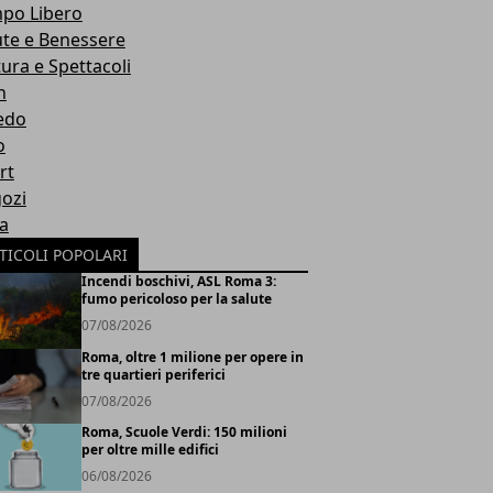
po Libero
ute e Benessere
tura e Spettacoli
h
edo
o
rt
ozi
ia
TICOLI POPOLARI
Incendi boschivi, ASL Roma 3:
fumo pericoloso per la salute
07/08/2026
Roma, oltre 1 milione per opere in
tre quartieri periferici
07/08/2026
Roma, Scuole Verdi: 150 milioni
per oltre mille edifici
06/08/2026