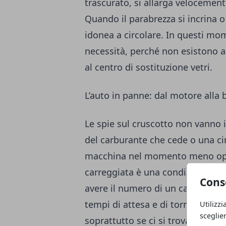
trascurato, si allarga velocement
Quando il parabrezza si incrina o
idonea a circolare. In questi mom
necessità, perché non esistono al
al centro di sostituzione vetri.
L’auto in panne: dal motore alla 
Le spie sul cruscotto non vanno 
del carburante che cede o una ci
macchina nel momento meno oppo
carreggiata è una condizione che 
Cons
avere il numero di un
carroattrez
tempi di attesa e di tornare rapi
Utilizzi
sceglie
soprattutto se ci si trova in zone