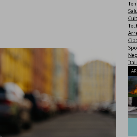
Tem
Sal
Cul
Tec
Arr
Cib
Spo
Neg
Ital
AR