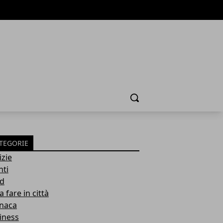
Cerca
TEGORIE
izie
nti
d
 fare in città
naca
iness