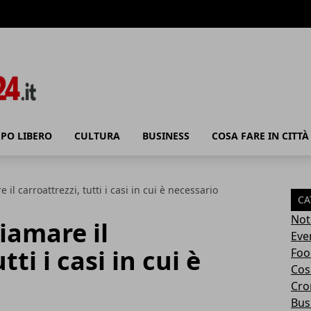
PO LIBERO
CULTURA
BUSINESS
COSA FARE IN CITTÀ
l carroattrezzi, tutti i casi in cui è necessario
CA
Not
iamare il
Eve
tti i casi in cui è
Foo
Cosa
Cro
Bus