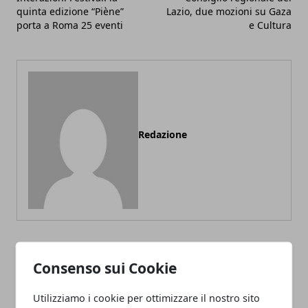
quinta edizione “Piène”
Lazio, due mozioni su Gaza
porta a Roma 25 eventi
e Cultura
Redazione
ARTICOLI CORRELATI
Consenso sui Cookie
Utilizziamo i cookie per ottimizzare il nostro sito