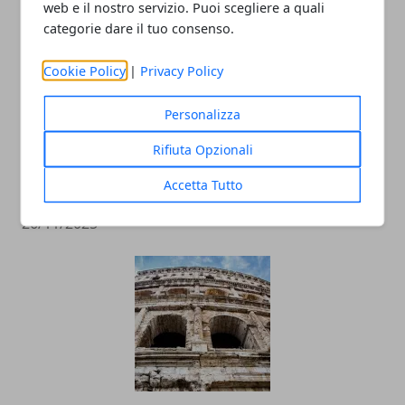
web e il nostro servizio. Puoi scegliere a quali
categorie dare il tuo consenso.
Cookie Policy
|
Privacy Policy
Personalizza
I romani abbandonano il Centro storico:
Rifiuta Opzionali
la nuova indagine di Confcommercio
Accetta Tutto
fotografa il cambiamento
26/11/2025