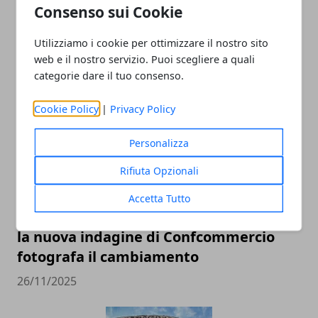
Consenso sui Cookie
Utilizziamo i cookie per ottimizzare il nostro sito
web e il nostro servizio. Puoi scegliere a quali
ARTICOLI CORRELATI
categorie dare il tuo consenso.
Cookie Policy
|
Privacy Policy
Personalizza
Rifiuta Opzionali
Accetta Tutto
I romani abbandonano il Centro storico:
la nuova indagine di Confcommercio
fotografa il cambiamento
26/11/2025